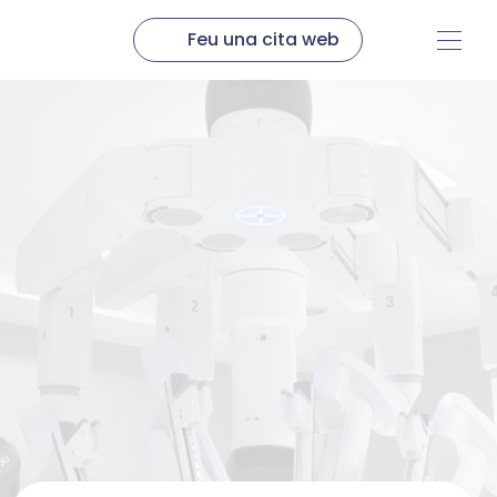
Feu una cita web
Coneix HLA
Els nostres centres
Busca el teu metge
Pacient Internacional
Comunicació
Treballa amb nosaltres