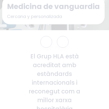
Medicina de vanguardia
Contacte
Cercana y personalizada
Español
English
El Grup HLA està
Català
acreditat amb
estàndards
internacionals i
reconegut com a
millor xarxa
hospitalària